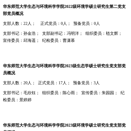
华东师范大学生态与环境科学学院
2022
级环境学硕士研究生第二党支
部党员概况
支部人数：
22
人；
正式党员：
0
人；
预备党员：
0
人
支部书记：孙金浩；
支部副书记：冯明洋；
组织委员：嵇文辉；
宣传委员：邱海遥；
纪检委员：曹潇慕
华东师范大学生态与环境科学学院
2023
级生态学硕士研究生党支部党
员概况
支部人数：
20
人；
正式党员：
17
人；
预备党员：
3
人
支部书记：毛欣钰；
组织委员：陈心雨；
宣传委员：朱园园；
纪
检委员：景婷婷
华东师范大学生态与环境科学学院
2023
级环境学硕士研究生党支部党