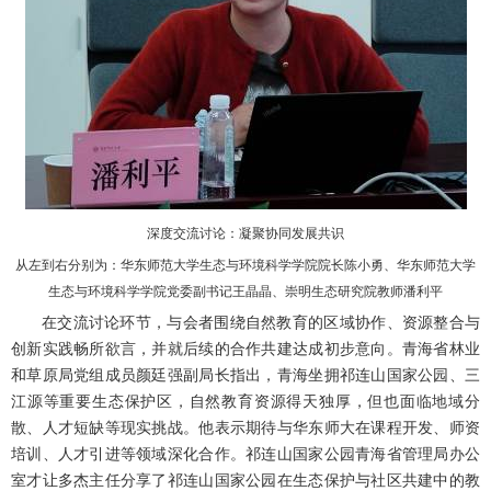
深度交流讨论：凝聚协同发展共识
从左到右分别为：华东师范大学生态与环境科学学院院长陈小勇、华东师范大学
生态与环境科学学院党委副书记王晶晶、崇明生态研究院教师潘利平
在交流讨论环节，与会者围绕自然教育的区域协作、资源整合与
创新实践畅所欲言，并就后续的合作共建达成初步意向。青海省林业
和草原局党组成员颜廷强副局长指出，青海坐拥祁连山国家公园、三
江源等重要生态保护区，自然教育资源得天独厚，但也面临地域分
散、人才短缺等现实挑战。他表示期待与华东师大在课程开发、师资
培训、人才引进等领域深化合作。祁连山国家公园青海省管理局办公
室才让多杰主任分享了祁连山国家公园在生态保护与社区共建中的教