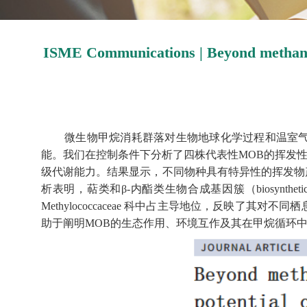
ISME Communications | Beyond methane c
微生物甲烷消耗群落对生物地球化学过程和温室气体排放具有重
能。我们在控制条件下分析了四株代表性MOB的挥发性
级代谢能力。结果显示，不同物种具有特异性的挥发物产生模式。例
析表明，萜类和β-内酯类生物合成基因簇（biosynthetic gene c
Methylococcaceae 科中占主导地位，反映
助于阐明MOB的生态作用、环境互作及其在甲烷循环