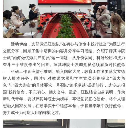
活动伊始，支部党员汪悦以“在初心与使命中践行担当”为题进行
交流分享，回顾了集中培训的内容并分享学习感悟。介绍了薛其坤院
士就“如何做优秀共产党员”这一问题，从身份认同、科研经历和接力
奋斗三个维度作出的回答。薛其坤院士强调党员必须肩负时代使命
——科研工作者应坚守准则、融入国家大局，教育工作者要落实立德
树人根本任务，同时针对教师党员和学生党员分别提出“四大角
色”与“四大先锋”的具体要求，号召以“追求卓越”砥砺前行，以“矢志报
国”践行使命，不忘初心、接力奋斗。最后，汪悦结合自身表明，作为
新时代青年，要以薛其坤院士为榜样，牢记党员初心使命，将个人理
想融入国家发展，在勤学实干中锤炼本领，于担当奉献中践行使命，
努力成长为可堪大用的栋梁之才。