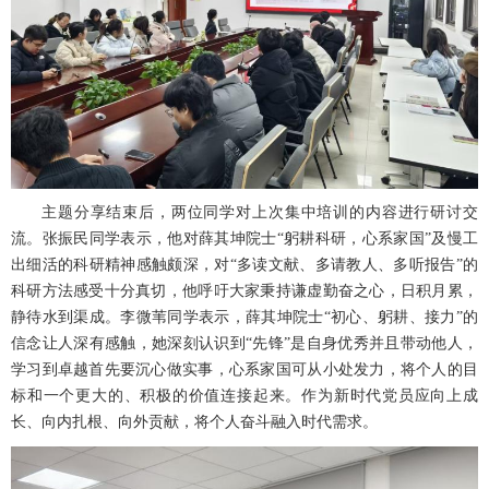
主题分享结束后，两位同学对上次集中培训的内容进行研讨交
流。张振民同学表示，他对薛其坤院士“躬耕科研，心系家国”及慢工
出细活的科研精神感触颇深，对“多读文献、多请教人、多听报告”的
科研方法感受十分真切，他呼吁大家秉持谦虚勤奋之心，日积月累，
静待水到渠成。李微苇同学表示，薛其坤院士“初心、躬耕、接力”的
信念让人深有感触，她深刻认识到“先锋”是自身优秀并且带动他人，
学习到卓越首先要沉心做实事，心系家国可从小处发力，将个人的目
标和一个更大的、积极的价值连接起来。作为新时代党员应向上成
长、向内扎根、向外贡献，将个人奋斗融入时代需求。